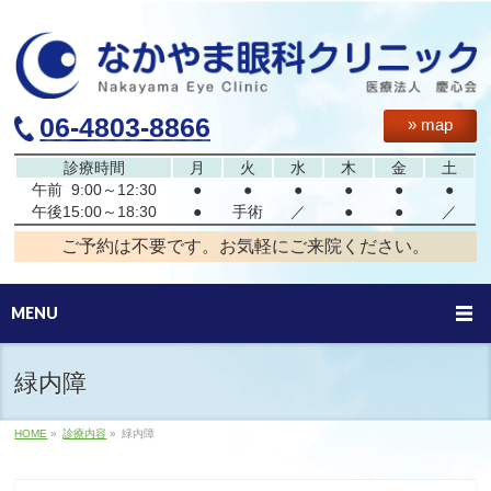
06-4803-8866
» map
診療時間
月
火
水
木
金
土
午前
9:00～12:30
●
●
●
●
●
●
午後
15:00～18:30
●
手術
／
●
●
／
ご予約は不要です。お気軽にご来院ください。
MENU
緑内障
HOME
»
診療内容
»
緑内障