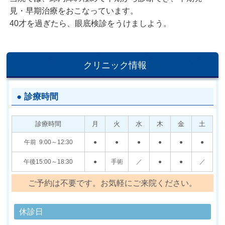
見・早期治療をおこなっています。
40才を過ぎたら、眼底検診をうけましよう。
クリニック情報
● 診療時間
診療時間
月
火
水
木
金
土
午前 9:00～12:30
●
●
●
●
●
●
午後15:00～18:30
●
手術
／
●
●
／
ご予約は不要です。お気軽にご来院ください。
休診日